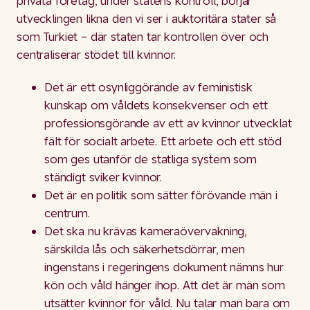
privata företag, under statens kontroll, börjar
utvecklingen likna den vi ser i auktoritära stater så
som Turkiet – där staten tar kontrollen över och
centraliserar stödet till kvinnor.
Det är ett osynliggörande av feministisk
kunskap om våldets konsekvenser och ett
professionsgörande av ett av kvinnor utvecklat
fält för socialt arbete. Ett arbete och ett stöd
som ges utanför de statliga system som
ständigt sviker kvinnor.
Det är en politik som sätter förövande män i
centrum.
Det ska nu krävas kameraövervakning,
särskilda lås och säkerhetsdörrar, men
ingenstans i regeringens dokument nämns hur
kön och våld hänger ihop. Att det är män som
utsätter kvinnor för våld. Nu talar man bara om