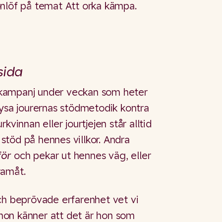
onlöf på temat Att orka kämpa.
sida
kampanj under veckan som heter
elysa jourernas stödmetodik kontra
kvinnan eller jourtjejen står alltid
töd på hennes villkor. Andra
för
och pekar ut hennes väg, eller
ramåt.
ch beprövade erfarenhet vet vi
t hon känner att det är hon som