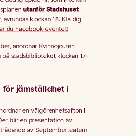
husplanen
utanför Stadshuset
r
, avrundas klockan 18. Klä dig
tar du Facebook-eventet!
ber, anordnar Kvinnojouren
 på stadsbiblioteket klockan 17-
för jämställdhet i
ordnar en välgörenhetsafton i
t blir en presentation av
ppträdande av Septemberteatern