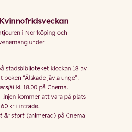
 Kvinnofridsveckan
ntjouren i Norrköping och
d evenemang under
på stadsbiblioteket klockan 18 av
it boken “Älskade jävla unge”.
arsjäl
kl. 18.00 på Cnema.
 linjen kommer att vara på plats
60 kr i inträde.
t är stort
(animerad) på Cnema