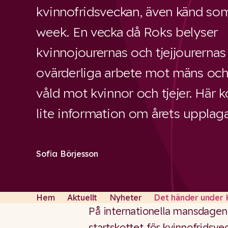
kvinnofridsveckan, även känd so
week. En vecka då Roks belyser
kvinnojourernas och tjejjourernas
ovärderliga arbete mot mäns och 
våld mot kvinnor och tjejer. Här
lite information om årets upplaga
Sofia Börjesson
Hem
Aktuellt
Nyheter
Det händer under 
På internationella mansdage
startskottet för kvinnofridsv