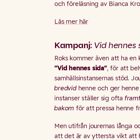
och föreläsning av Bianca Kr
Läs mer här
Kampanj:
Vid hennes 
Roks kommer även att ha en 
"Vid hennes sida"
, för att b
samhällsinstansernas stöd. Jour
bredvid
henne och ger henne s
instanser ställer sig ofta
fram
bakom
för att pressa henne f
Men utifrån jourernas långa o
att det är av yttersta vikt at