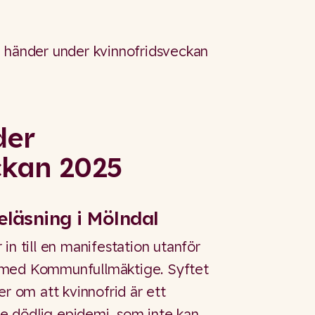
m händer under kvinnofridsveckan
der
ckan 2025
eläsning i Mölndal
in till en manifestation utanför
 med Kommunfullmäktige. Syftet
er om att kvinnofrid är ett
 dödlig epidemi, som inte kan