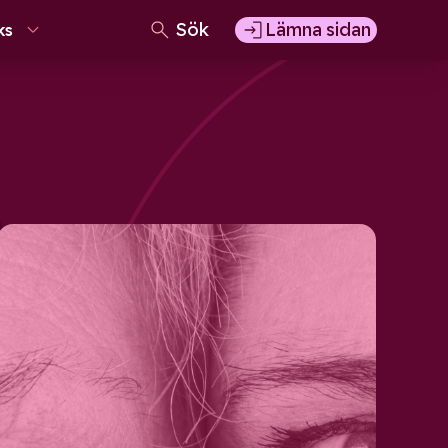
Sök
Lämna sidan
ks