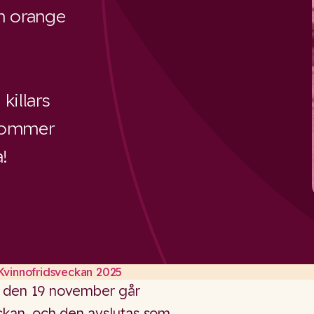
m orange
killars
 kommer
!
Kvinnofridsveckan 2025
n den 19 november går
eckan, och den avslutas som