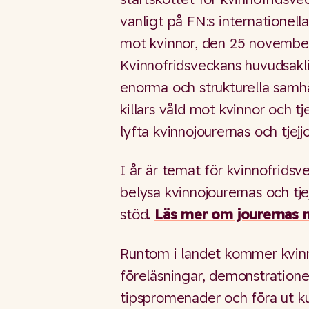
vanligt på FN:s internationell
mot kvinnor, den 25 november
Kvinnofridsveckans huvudsakli
enorma och strukturella samh
killars våld mot kvinnor och tj
lyfta kvinnojourernas och tjejj
I år är temat för kvinnofrids
belysa kvinnojourernas och tje
stöd.
Läs mer om jourernas 
Runtom i landet kommer kvinno
föreläsningar, demonstrationer
tipspromenader och föra ut k