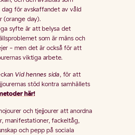
a dag för avskaffandet av våld
 (orange day).
ga syfte är att belysa det
ällsproblemet som är mäns och
ejer – men det är också för att
ourernas viktiga arbete.
veckan
Vid hennes sida
, för att
jjourernas stöd kontra samhällets
metoder här!
jourer och tjejjourer att anordna
, manifestationer, fackeltåg,
unskap och pepp på sociala