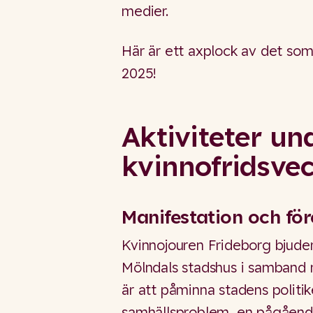
medier.
Här är ett axplock av det so
2025!
Aktiviteter un
kvinnofridsve
Manifestation och för
Kvinnojouren Frideborg bjuder 
Mölndals stadshus i samband
är att påminna stadens politik
samhällsproblem, en pågående