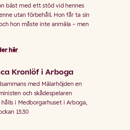
on bäst med ett stöd vid hennes
enne utan förbehåll. Hon får ta sin
m och hon måste inte anmäla – men
der här
ca Kronlöf i Arboga
illsammans med Mälarhöjden en
ministen och skådespelaren
 hålls i Medborgarhuset i Arboga,
ockan 13:30