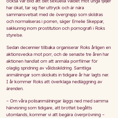
också vår bild att det sexuella våldet mot unga tjejer
har ökat, tar sig fler uttryck och är nära
sammansvetsat med de övergrepp som skildras
och normaliseras i porren, säger Emelie Skeppar,
sakkunnig inom prostitution och pornografi i Roks
styrelse.
Sedan decennier tillbaka organiserar Roks årligen en
aktionsvecka mot porr, och de senaste tre åren har
aktionen handlat om att anmäla porrfilmer för
olaglig spridning av våldsskildring. Samtliga
anmälningar som skickats in tidigare år har lagts ner.
I år kommer Roks att överklaga nedläggning av
ärenden.
– Om våra polisanmälningar läggs ned med samma
hänvisning som tidigare, att brottet begåtts
utomlands, kommer vi att begära överprövning –