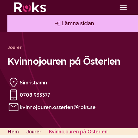
Lämna sidan
Jourer
Kvinnojouren på Österlen
Simrishamn
0708 933377
Phone:
kvinnojouren.osterlen@roks.se
Email:
Hem
Jourer
Kvinnojouren på Österlen