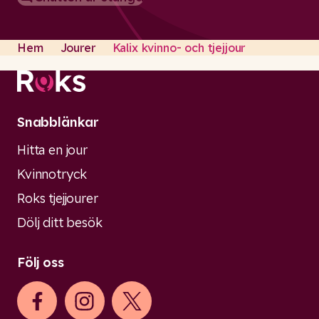
Stängd
Hem
Jourer
Kalix kvinno- och tjejjour
Snabblänkar
Hitta en jour
Kvinnotryck
Roks tjejjourer
Dölj ditt besök
Följ oss