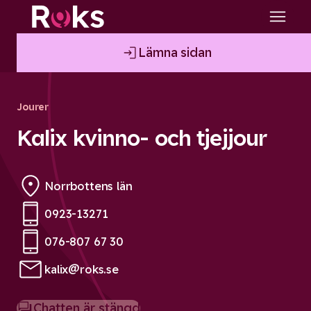
Lämna sidan
Jourer
Kalix kvinno- och tjejjour
Norrbottens län
0923-13271
Phone:
076-807 67 30
Phone:
kalix@roks.se
Email:
Chatten är stängd