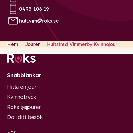
Phone:
0495-106 19
Phone:
hult.vim@roks.se
Email:
Hem
Jourer
Hultsfred Vimmerby Kvinnojour
Snabblänkar
Hitta en jour
Kvinnotryck
Roks tjejjourer
Dölj ditt besök