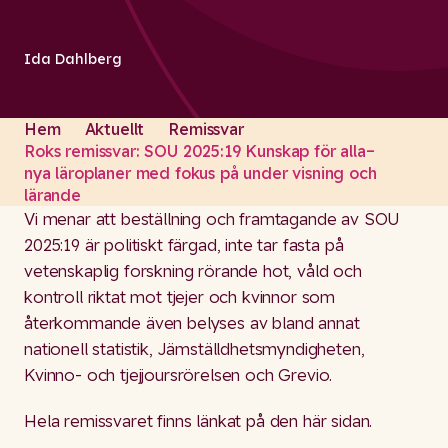
Ida Dahlberg
Hem
Aktuellt
Remissvar
Roks remissvar: SOU 2025:19 Kunskap för alla–
nya läroplaner med fokus på under visning och
lärande
Vi menar att beställning och framtagande av SOU
2025:19 är politiskt färgad, inte tar fasta på
vetenskaplig forskning rörande hot, våld och
kontroll riktat mot tjejer och kvinnor som
återkommande även belyses av bland annat
nationell statistik, Jämställdhetsmyndigheten,
Kvinno- och tjejjoursrörelsen och Grevio.
Hela remissvaret finns länkat på den här sidan.