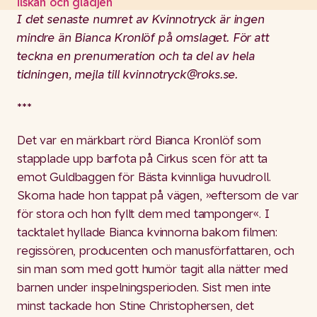
ilskan och glädjen
I det senaste numret av Kvinnotryck är ingen
mindre än Bianca Kronlöf på omslaget. För att
teckna en prenumeration och ta del av hela
tidningen, mejla till kvinnotryck@roks.se.
***
Det var en märkbart rörd Bianca Kronlöf som
stapplade upp barfota på Cirkus scen för att ta
emot Guldbaggen för Bästa kvinnliga huvudroll.
Skorna hade hon tappat på vägen, »eftersom de var
för stora och hon fyllt dem med tamponger«. I
tacktalet hyllade Bianca kvinnorna bakom filmen:
regissören, producenten och manusförfattaren, och
sin man som med gott humör tagit alla nätter med
barnen under inspelningsperioden. Sist men inte
minst tackade hon Stine Christophersen, det