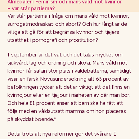
Almedalen: Feminism och mäns våld mot kvinnor
– var står partierna?
Var står partierna i fråga om mäns våld mot kvinnor,
surrogatmödraskap och abort? Och hur långt är de
villiga att gå för att begränsa kvinnor och tjejers
utsatthet i pornografi och prostitution?
I september är det val, och det talas mycket om
sjukvård, lag och ordning och skola. Mäns våld mot
kvinnor får sällan stor plats i valdebatterna, samtidigt
visar en färsk Novusundersökning att 63 procent av
befolkningen tycker att det är viktigt att det finns en
kvinnojour eller en tjejjour i närheten av där man bor.
Och hela 81 procent anser att barn ska ha rätt att
följa med en våldsutsatt mamma om hon placeras
på skyddat boende.*
Detta trots att nya reformer gör det svårare. I